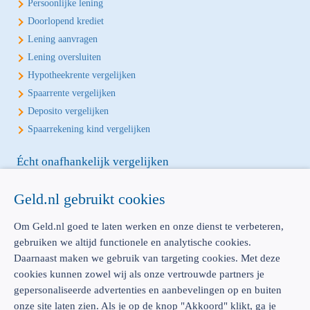
Persoonlijke lening
Doorlopend krediet
Lening aanvragen
Lening oversluiten
Hypotheekrente vergelijken
Spaarrente vergelijken
Deposito vergelijken
Spaarrekening kind vergelijken
Écht onafhankelijk vergelijken
Geld.nl is de écht onafhankelijke vergelijker voor je verzekeringen en
Geld.nl gebruikt cookies
bankproducten. Vergelijk, kies het beste product voor jou en betaal
geen euro te veel!
Om Geld.nl goed te laten werken en onze dienst te verbeteren,
gebruiken we altijd functionele en analytische cookies.
Daarnaast maken we gebruik van targeting cookies. Met deze
cookies kunnen zowel wij als onze vertrouwde partners je
AFM: 12039914
300.014480
gepersonaliseerde advertenties en aanbevelingen op en buiten
onze site laten zien. Als je op de knop "Akkoord" klikt, ga je