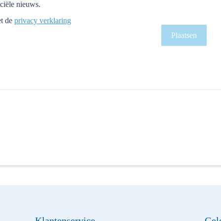
nciële nieuws.
et de
privacy verklaring
Plaatsen
Klantenservice
Gel